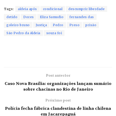
Tags:
aldeia após
condicional
descumprir liberdade
detido
Dores
Eliza Samudio
fernandes das
goleiro bruno
Justiça
Pedro
Preso
prisão
São Pedro da Aldeia
souza foi
Post anterior
Caso Nova Brasília: organizações lançam sumário
sobre chacinas no Rio de Janeiro
Próximo post
Polícia fecha fábrica clandestina de linha chilena
em Jacarepaguá