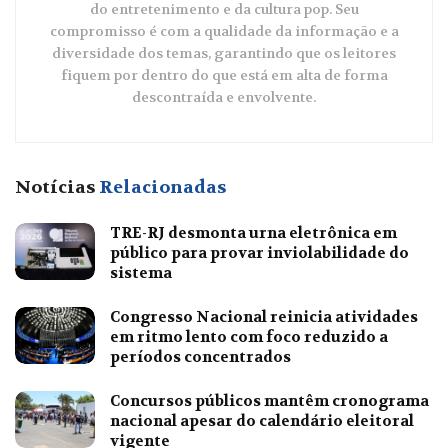
do entretenimento e da cultura pop. Seu
compromisso é com a qualidade da informação e a
diversidade dos temas, garantindo que os leitores
fiquem por dentro do que está em alta de forma
descontraída e envolvente.
Notícias
Relacionadas
TRE-RJ desmonta urna eletrônica em
público para provar inviolabilidade do
sistema
Congresso Nacional reinicia atividades
em ritmo lento com foco reduzido a
períodos concentrados
Concursos públicos mantêm cronograma
nacional apesar do calendário eleitoral
vigente