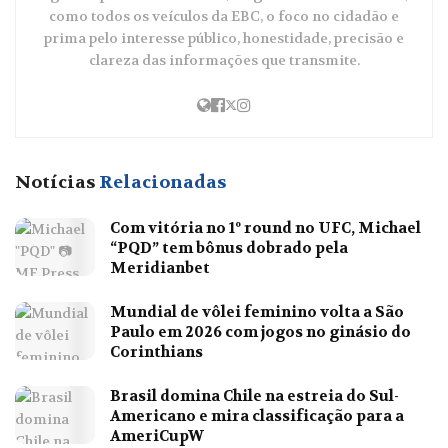
como todos os veículos da EBC, o foco no cidadão e
prima pelo interesse público, honestidade, precisão e
clareza das informações que transmite.
Notícias
Relacionadas
Com vitória no 1º round no UFC, Michael
“PQD” tem bônus dobrado pela
Meridianbet
Mundial de vôlei feminino volta a São
Paulo em 2026 com jogos no ginásio do
Corinthians
Brasil domina Chile na estreia do Sul-
Americano e mira classificação para a
AmeriCupW