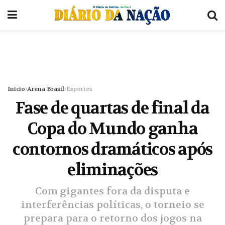
Inicio
Arena Brasil
Esportes
Fase de quartas de final da
Copa do Mundo ganha
contornos dramáticos após
eliminações
Com gigantes fora da disputa e
interferências políticas, o torneio se
prepara para o retorno dos jogos na