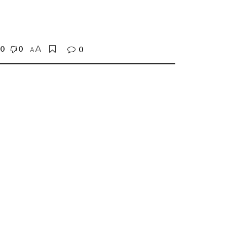
0
0
A
0
A