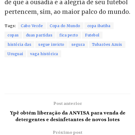
de que a ousadia e a alegria de seu futebol
pertencem, sim, ao maior palco do mundo.
Tags:
Cabo Verde
Copa do Mundo
copa ibatiba
copas
duas partidas
fica perto
Futebol
história das
segue invicto
segura
Tubarões Azuis
Uruguai
vaga histórica
Post anterior
Ypê obtém liberação da ANVISA para venda de
detergentes e desinfetantes de novos lotes
Próximo post