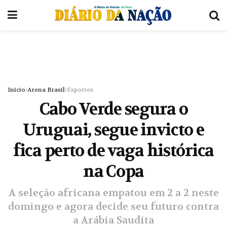
Inicio
Arena Brasil
Esportes
Cabo Verde segura o
Uruguai, segue invicto e
fica perto de vaga histórica
na Copa
A seleção africana empatou em 2 a 2 neste
domingo e agora decide seu futuro contra
a Arábia Saudita