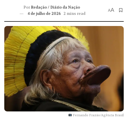
Por
Redação / Diário da Nação
A
A
4 de julho de 2026
2 mins read
Fernando Frazão/Agência Brasil