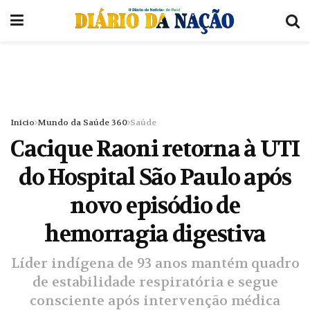
Inicio
Mundo da Saúde 360
Saúde
Cacique Raoni retorna à UTI
do Hospital São Paulo após
novo episódio de
hemorragia digestiva
Líder indígena de 93 anos mantém quadro
de estabilidade respiratória e segue
consciente após intervenção médica