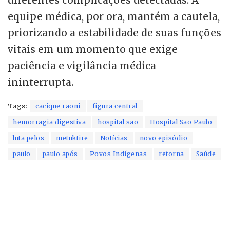
diferentes complicações detectadas. A
equipe médica, por ora, mantém a cautela,
priorizando a estabilidade de suas funções
vitais em um momento que exige
paciência e vigilância médica
ininterrupta.
Tags:
cacique raoni
figura central
hemorragia digestiva
hospital são
Hospital São Paulo
luta pelos
metuktire
Notícias
novo episódio
paulo
paulo após
Povos Indígenas
retorna
Saúde