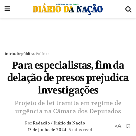
Inicio
República
Política
Para especialistas, fim da
delação de presos prejudica
investigações
Projeto de lei tramita em regime de
urgência na Câmara dos Deputados
Por
Redação / Diário da Nação
A
A
13 de junho de 2024
5 mins read