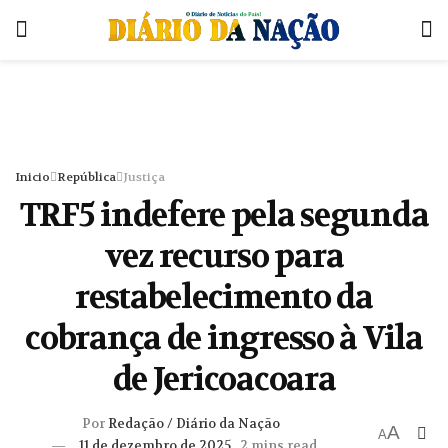
Inicio
República
Justiça
TRF5 indefere pela segunda
vez recurso para
restabelecimento da
cobrança de ingresso à Vila
de Jericoacoara
Por
Redação / Diário da Nação
A
A
11 de dezembro de 2025
2 mins read