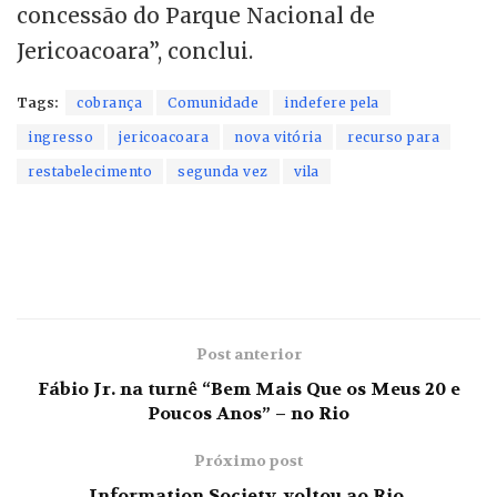
concessão do Parque Nacional de
Jericoacoara”, conclui.
Tags:
cobrança
Comunidade
indefere pela
ingresso
jericoacoara
nova vitória
recurso para
restabelecimento
segunda vez
vila
Post anterior
Fábio Jr. na turnê “Bem Mais Que os Meus 20 e
Poucos Anos” – no Rio
Próximo post
Information Society, voltou ao Rio