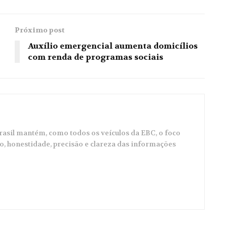
Próximo post
Auxílio emergencial aumenta domicílios
com renda de programas sociais
Brasil mantém, como todos os veículos da EBC, o foco
co, honestidade, precisão e clareza das informações